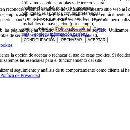
Utilizamos cookies propias y de terceros para
analizar el uso del sitio web y mostrarte
en reconocer y contar el número de visitantes en nuestro sitio web así
publicidad relacionada con tus preferencias
r ejemplo, asegurándonos de que los visitantes encuentren fácilmente l
sobre la base de un perfil elaborado a partir de
nocerle cuando vuelve a visitar el sitio web. Esto nos permite personali
tus hábitos de navegación (por ejemplo,
páginas visitadas).
Política de cookies
|
Cómo
eb, las páginas que ha visitado y los enlaces que ha seguido. Utilizamo
trata Google tu información personal
tible de ser compartida con terceros con esa finalidad.
CONFIGURACIÓN
RECHAZAR
ACEPTAR
cookies
ienes la opción de aceptar o rechazar el uso de estas cookies. Si decide
ilizaremos las esenciales para el funcionamiento del sitio.
lizar el seguimiento y análisis de tu comportamiento como cliente al hac
a
Política de Privacidad