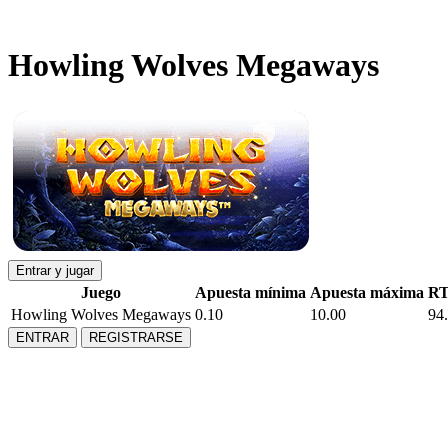
Howling Wolves Megaways
Entrar y jugar
Juego
Apuesta mínima
Apuesta máxima
RT
Howling Wolves Megaways
0.10
10.00
94
ENTRAR
REGISTRARSE