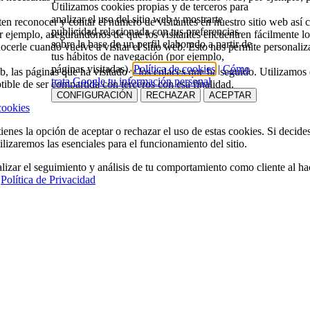
Utilizamos cookies propias y de terceros para
analizar el uso del sitio web y mostrarte
en reconocer y contar el número de visitantes en nuestro sitio web así
publicidad relacionada con tus preferencias
r ejemplo, asegurándonos de que los visitantes encuentren fácilmente l
sobre la base de un perfil elaborado a partir de
nocerle cuando vuelve a visitar el sitio web. Esto nos permite personali
tus hábitos de navegación (por ejemplo,
páginas visitadas).
Política de cookies
|
Cómo
eb, las páginas que ha visitado y los enlaces que ha seguido. Utilizamo
trata Google tu información personal
tible de ser compartida con terceros con esa finalidad.
CONFIGURACIÓN
RECHAZAR
ACEPTAR
cookies
ienes la opción de aceptar o rechazar el uso de estas cookies. Si decide
ilizaremos las esenciales para el funcionamiento del sitio.
lizar el seguimiento y análisis de tu comportamiento como cliente al hac
a
Política de Privacidad