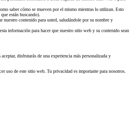
 como saber cómo se mueven por el mismo mientras lo utilizan. Esto
o que están buscando).
zar nuestro contenido para usted, saludándole por su nombre y
s esta información para hacer que nuestro sitio web y su contenido sean
s aceptar, disfrutarás de una experiencia más personalizada y
er uso de este sitio web. Tu privacidad es importante para nosotros.