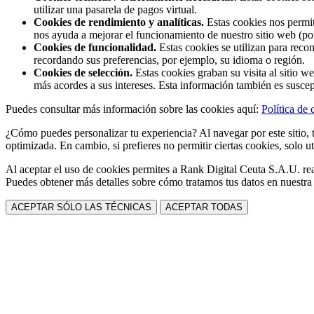
utilizar una pasarela de pagos virtual.
Cookies de rendimiento y analíticas.
Estas cookies nos permit
nos ayuda a mejorar el funcionamiento de nuestro sitio web (po
Cookies de funcionalidad.
Estas cookies se utilizan para reco
recordando sus preferencias, por ejemplo, su idioma o región.
Cookies de selección.
Estas cookies graban su visita al sitio w
más acordes a sus intereses. Esta información también es suscep
Puedes consultar más información sobre las cookies aquí:
Política de 
¿Cómo puedes personalizar tu experiencia? Al navegar por este sitio, t
optimizada. En cambio, si prefieres no permitir ciertas cookies, solo ut
Al aceptar el uso de cookies permites a Rank Digital Ceuta S.A.U. rea
Puedes obtener más detalles sobre cómo tratamos tus datos en nuestr
ACEPTAR SÓLO LAS TÉCNICAS
ACEPTAR TODAS