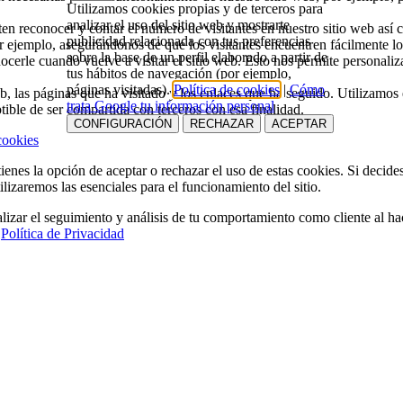
Utilizamos cookies propias y de terceros para
analizar el uso del sitio web y mostrarte
en reconocer y contar el número de visitantes en nuestro sitio web así
publicidad relacionada con tus preferencias
r ejemplo, asegurándonos de que los visitantes encuentren fácilmente l
sobre la base de un perfil elaborado a partir de
nocerle cuando vuelve a visitar el sitio web. Esto nos permite personali
tus hábitos de navegación (por ejemplo,
páginas visitadas).
Política de cookies
|
Cómo
eb, las páginas que ha visitado y los enlaces que ha seguido. Utilizamo
trata Google tu información personal
tible de ser compartida con terceros con esa finalidad.
CONFIGURACIÓN
RECHAZAR
ACEPTAR
cookies
ienes la opción de aceptar o rechazar el uso de estas cookies. Si decide
ilizaremos las esenciales para el funcionamiento del sitio.
lizar el seguimiento y análisis de tu comportamiento como cliente al hac
a
Política de Privacidad