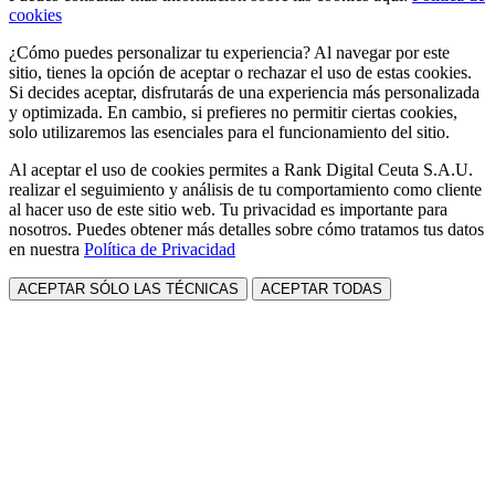
cookies
¿Cómo puedes personalizar tu experiencia? Al navegar por este
sitio, tienes la opción de aceptar o rechazar el uso de estas cookies.
Si decides aceptar, disfrutarás de una experiencia más personalizada
y optimizada. En cambio, si prefieres no permitir ciertas cookies,
solo utilizaremos las esenciales para el funcionamiento del sitio.
Al aceptar el uso de cookies permites a Rank Digital Ceuta S.A.U.
realizar el seguimiento y análisis de tu comportamiento como cliente
al hacer uso de este sitio web. Tu privacidad es importante para
nosotros. Puedes obtener más detalles sobre cómo tratamos tus datos
en nuestra
Política de Privacidad
ACEPTAR SÓLO LAS TÉCNICAS
ACEPTAR TODAS