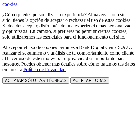
cookies
¿Cómo puedes personalizar tu experiencia? Al navegar por este
sitio, tienes la opción de aceptar o rechazar el uso de estas cookies.
Si decides aceptar, disfrutarás de una experiencia más personalizada
y optimizada. En cambio, si prefieres no permitir ciertas cookies,
solo utilizaremos las esenciales para el funcionamiento del sitio.
Al aceptar el uso de cookies permites a Rank Digital Ceuta S.A.U.
realizar el seguimiento y análisis de tu comportamiento como cliente
al hacer uso de este sitio web. Tu privacidad es importante para
nosotros. Puedes obtener más detalles sobre cómo tratamos tus datos
en nuestra
Política de Privacidad
ACEPTAR SÓLO LAS TÉCNICAS
ACEPTAR TODAS