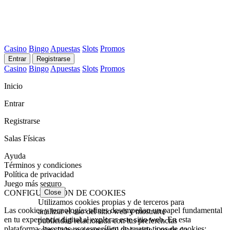
Casino
Bingo
Apuestas
Slots
Promos
Entrar
Registrarse
Casino
Bingo
Apuestas
Slots
Promos
Inicio
Entrar
Registrarse
Salas Físicas
Ayuda
Términos y condiciones
Política de privacidad
Juego más seguro
CONFIGURACIÓN DE COOKIES
Close
Utilizamos cookies propias y de terceros para
Las cookies y tecnologías afines desempeñan un papel fundamental
analizar el uso del sitio web y mostrarte
en tu experiencia digital al explorar este sitio web. En esta
publicidad relacionada con tus preferencias
plataforma, hacemos uso específico de cuatro tipos de cookies:
sobre la base de un perfil elaborado a partir de