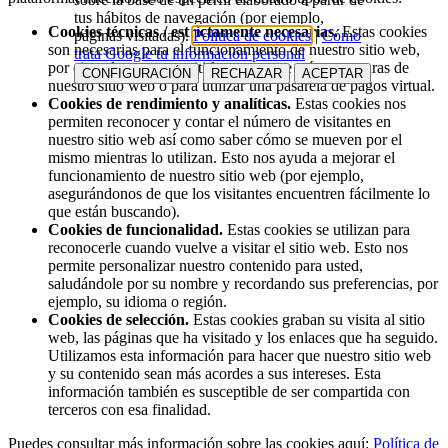
tus hábitos de navegación (por ejemplo,
Cookies técnicas / estrictamente necesarias.
Estas cookies
páginas visitadas).
Política de cookies
|
Cómo
son necesarias para el funcionamiento de nuestro sitio web,
trata Google tu información personal
por ejemplo, para permitirle conectarse a áreas seguras de
CONFIGURACIÓN
RECHAZAR
ACEPTAR
nuestro sitio web o para utilizar una pasarela de pagos virtual.
Cookies de rendimiento y analíticas.
Estas cookies nos
permiten reconocer y contar el número de visitantes en
nuestro sitio web así como saber cómo se mueven por el
mismo mientras lo utilizan. Esto nos ayuda a mejorar el
funcionamiento de nuestro sitio web (por ejemplo,
asegurándonos de que los visitantes encuentren fácilmente lo
que están buscando).
Cookies de funcionalidad.
Estas cookies se utilizan para
reconocerle cuando vuelve a visitar el sitio web. Esto nos
permite personalizar nuestro contenido para usted,
saludándole por su nombre y recordando sus preferencias, por
ejemplo, su idioma o región.
Cookies de selección.
Estas cookies graban su visita al sitio
web, las páginas que ha visitado y los enlaces que ha seguido.
Utilizamos esta información para hacer que nuestro sitio web
y su contenido sean más acordes a sus intereses. Esta
información también es susceptible de ser compartida con
terceros con esa finalidad.
Puedes consultar más información sobre las cookies aquí:
Política de