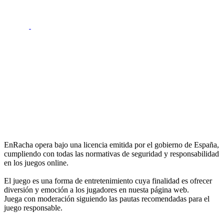
EnRacha opera bajo una licencia emitida por el gobierno de España,
cumpliendo con todas las normativas de seguridad y responsabilidad
en los juegos online.
El juego es una forma de entretenimiento cuya finalidad es ofrecer
diversión y emoción a los jugadores en nuesta página web.
Juega con moderación siguiendo las pautas recomendadas para el
juego responsable.