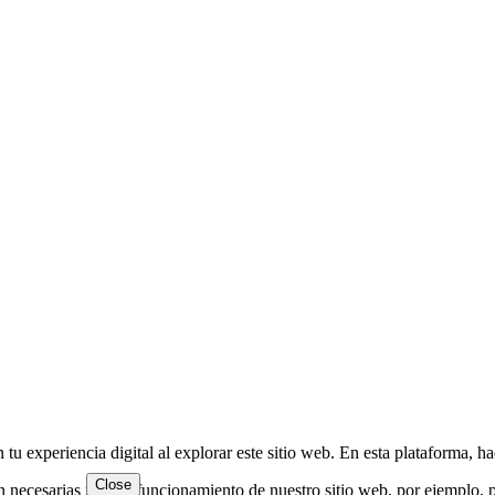
u experiencia digital al explorar este sitio web. En esta plataforma, h
Close
 necesarias para el funcionamiento de nuestro sitio web, por ejemplo, pa