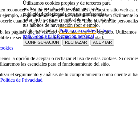
Utilizamos cookies propias y de terceros para
analizar el uso del sitio web y mostrarte
en reconocer y contar el número de visitantes en nuestro sitio web así
publicidad relacionada con tus preferencias
r ejemplo, asegurándonos de que los visitantes encuentren fácilmente l
sobre la base de un perfil elaborado a partir de
nocerle cuando vuelve a visitar el sitio web. Esto nos permite personali
tus hábitos de navegación (por ejemplo,
páginas visitadas).
Política de cookies
|
Cómo
eb, las páginas que ha visitado y los enlaces que ha seguido. Utilizamo
trata Google tu información personal
tible de ser compartida con terceros con esa finalidad.
CONFIGURACIÓN
RECHAZAR
ACEPTAR
cookies
ienes la opción de aceptar o rechazar el uso de estas cookies. Si decide
ilizaremos las esenciales para el funcionamiento del sitio.
lizar el seguimiento y análisis de tu comportamiento como cliente al hac
a
Política de Privacidad