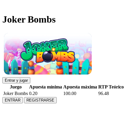
Joker Bombs
Entrar y jugar
Juego
Apuesta mínima
Apuesta máxima
RTP Teórico
Joker Bombs
0.20
100.00
96.48
ENTRAR
REGISTRARSE