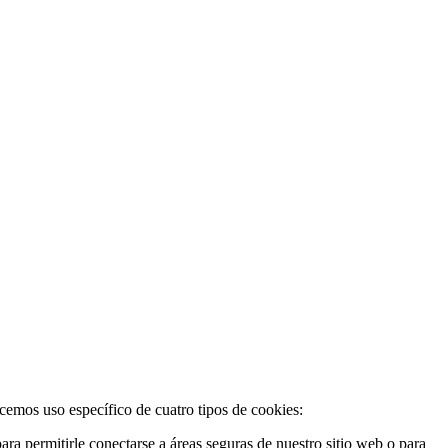
acemos uso específico de cuatro tipos de cookies:
ra permitirle conectarse a áreas seguras de nuestro sitio web o para