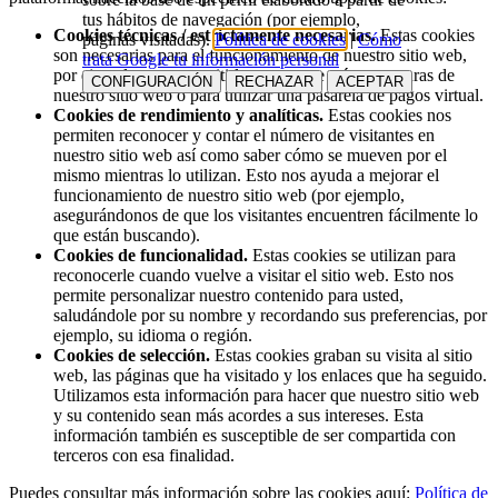
tus hábitos de navegación (por ejemplo,
Cookies técnicas / estrictamente necesarias.
Estas cookies
páginas visitadas).
Política de cookies
|
Cómo
son necesarias para el funcionamiento de nuestro sitio web,
trata Google tu información personal
por ejemplo, para permitirle conectarse a áreas seguras de
CONFIGURACIÓN
RECHAZAR
ACEPTAR
nuestro sitio web o para utilizar una pasarela de pagos virtual.
Cookies de rendimiento y analíticas.
Estas cookies nos
permiten reconocer y contar el número de visitantes en
nuestro sitio web así como saber cómo se mueven por el
mismo mientras lo utilizan. Esto nos ayuda a mejorar el
funcionamiento de nuestro sitio web (por ejemplo,
asegurándonos de que los visitantes encuentren fácilmente lo
que están buscando).
Cookies de funcionalidad.
Estas cookies se utilizan para
reconocerle cuando vuelve a visitar el sitio web. Esto nos
permite personalizar nuestro contenido para usted,
saludándole por su nombre y recordando sus preferencias, por
ejemplo, su idioma o región.
Cookies de selección.
Estas cookies graban su visita al sitio
web, las páginas que ha visitado y los enlaces que ha seguido.
Utilizamos esta información para hacer que nuestro sitio web
y su contenido sean más acordes a sus intereses. Esta
información también es susceptible de ser compartida con
terceros con esa finalidad.
Puedes consultar más información sobre las cookies aquí:
Política de