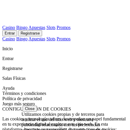
Casino
Bingo
Apuestas
Slots
Promos
Entrar
Registrarse
Casino
Bingo
Apuestas
Slots
Promos
Inicio
Entrar
Registrarse
Salas Físicas
Ayuda
Términos y condiciones
Política de privacidad
Juego más seguro
CONFIGURACIÓN DE COOKIES
Close
Utilizamos cookies propias y de terceros para
Las cookies y tecnologías afines desempeñan un papel fundamental
analizar el uso del sitio web y mostrarte
en tu experiencia digital al explorar este sitio web. En esta
publicidad relacionada con tus preferencias
plataforma, hacemos uso específico de cuatro tipos de cookies:
sobre la base de un perfil elaborado a partir de