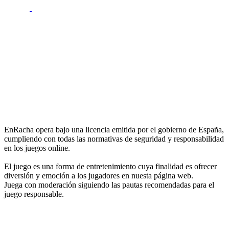
EnRacha opera bajo una licencia emitida por el gobierno de España,
cumpliendo con todas las normativas de seguridad y responsabilidad
en los juegos online.
El juego es una forma de entretenimiento cuya finalidad es ofrecer
diversión y emoción a los jugadores en nuesta página web.
Juega con moderación siguiendo las pautas recomendadas para el
juego responsable.