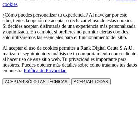
cookies
¿Cómo puedes personalizar tu experiencia? Al navegar por este
sitio, tienes la opción de aceptar o rechazar el uso de estas cookies.
Si decides aceptar, disfrutarás de una experiencia más personalizada
y optimizada. En cambio, si prefieres no permitir ciertas cookies,
solo utilizaremos las esenciales para el funcionamiento del sitio.
Al aceptar el uso de cookies permites a Rank Digital Ceuta S.A.U.
realizar el seguimiento y análisis de tu comportamiento como cliente
al hacer uso de este sitio web. Tu privacidad es importante para
nosotros. Puedes obtener más detalles sobre cómo tratamos tus datos
en nuestra
Política de Privacidad
ACEPTAR SÓLO LAS TÉCNICAS
ACEPTAR TODAS