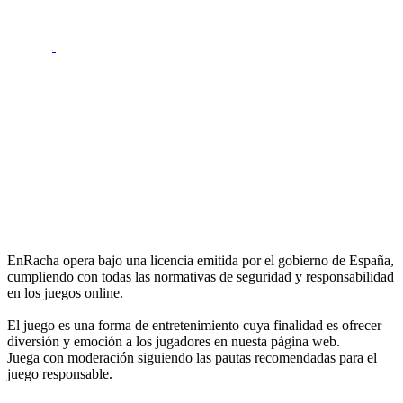
EnRacha opera bajo una licencia emitida por el gobierno de España,
cumpliendo con todas las normativas de seguridad y responsabilidad
en los juegos online.
El juego es una forma de entretenimiento cuya finalidad es ofrecer
diversión y emoción a los jugadores en nuesta página web.
Juega con moderación siguiendo las pautas recomendadas para el
juego responsable.