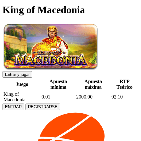
King of Macedonia
Entrar y jugar
Apuesta
Apuesta
RTP
Juego
mínima
máxima
Teórico
King of
0.01
2000.00
92.10
Macedonia
ENTRAR
REGISTRARSE