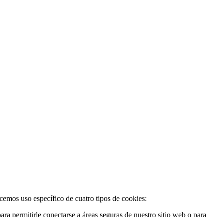
acemos uso específico de cuatro tipos de cookies:
ra permitirle conectarse a áreas seguras de nuestro sitio web o para