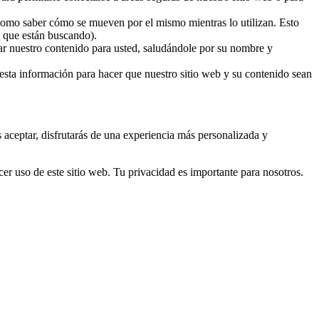
 como saber cómo se mueven por el mismo mientras lo utilizan. Esto
o que están buscando).
zar nuestro contenido para usted, saludándole por su nombre y
s esta información para hacer que nuestro sitio web y su contenido sean
s aceptar, disfrutarás de una experiencia más personalizada y
er uso de este sitio web. Tu privacidad es importante para nosotros.