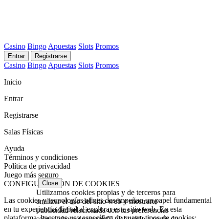
Casino
Bingo
Apuestas
Slots
Promos
Entrar
Registrarse
Casino
Bingo
Apuestas
Slots
Promos
Inicio
Entrar
Registrarse
Salas Físicas
Ayuda
Términos y condiciones
Política de privacidad
Juego más seguro
CONFIGURACIÓN DE COOKIES
Close
Utilizamos cookies propias y de terceros para
Las cookies y tecnologías afines desempeñan un papel fundamental
analizar el uso del sitio web y mostrarte
en tu experiencia digital al explorar este sitio web. En esta
publicidad relacionada con tus preferencias
plataforma, hacemos uso específico de cuatro tipos de cookies:
sobre la base de un perfil elaborado a partir de