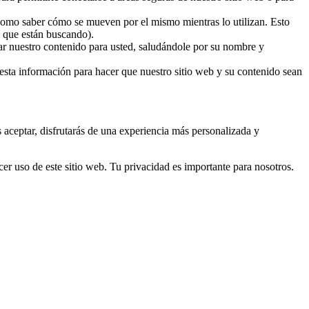
 como saber cómo se mueven por el mismo mientras lo utilizan. Esto
o que están buscando).
zar nuestro contenido para usted, saludándole por su nombre y
s esta información para hacer que nuestro sitio web y su contenido sean
s aceptar, disfrutarás de una experiencia más personalizada y
er uso de este sitio web. Tu privacidad es importante para nosotros.