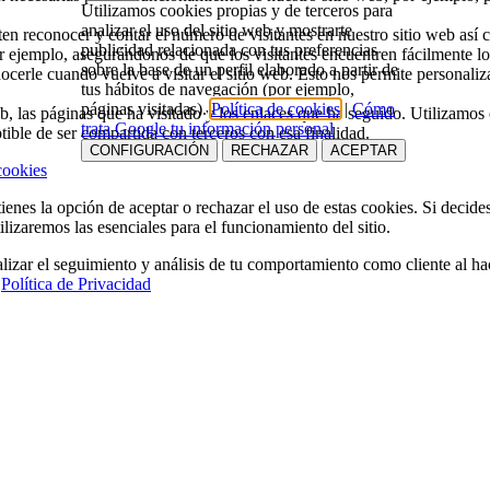
Utilizamos cookies propias y de terceros para
analizar el uso del sitio web y mostrarte
en reconocer y contar el número de visitantes en nuestro sitio web así
publicidad relacionada con tus preferencias
r ejemplo, asegurándonos de que los visitantes encuentren fácilmente l
sobre la base de un perfil elaborado a partir de
nocerle cuando vuelve a visitar el sitio web. Esto nos permite personali
tus hábitos de navegación (por ejemplo,
páginas visitadas).
Política de cookies
|
Cómo
eb, las páginas que ha visitado y los enlaces que ha seguido. Utilizamo
trata Google tu información personal
tible de ser compartida con terceros con esa finalidad.
CONFIGURACIÓN
RECHAZAR
ACEPTAR
cookies
ienes la opción de aceptar o rechazar el uso de estas cookies. Si decide
ilizaremos las esenciales para el funcionamiento del sitio.
lizar el seguimiento y análisis de tu comportamiento como cliente al hac
a
Política de Privacidad