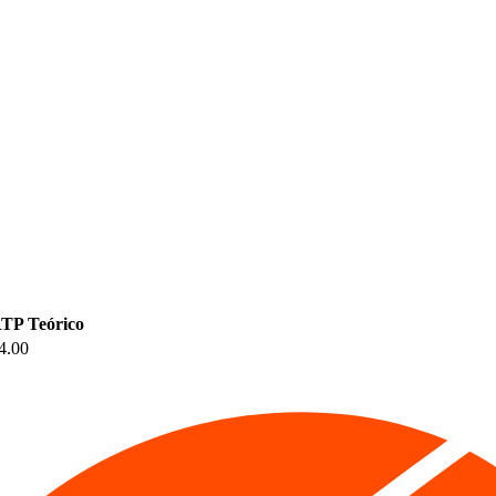
TP Teórico
4.00