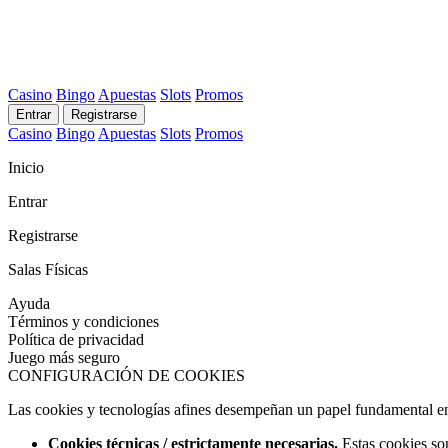
Casino
Bingo
Apuestas
Slots
Promos
Entrar
Registrarse
Casino
Bingo
Apuestas
Slots
Promos
Inicio
Entrar
Registrarse
Salas Físicas
Ayuda
Términos y condiciones
Política de privacidad
Juego más seguro
CONFIGURACIÓN DE COOKIES
Las cookies y tecnologías afines desempeñan un papel fundamental en t
Cookies técnicas / estrictamente necesarias.
Estas cookies son