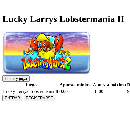
Lucky Larrys Lobstermania II
Entrar y jugar
Juego
Apuesta mínima
Apuesta máxima
R
Lucky Larrys Lobstermania II
0.60
18.00
9
ENTRAR
REGISTRARSE