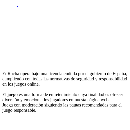
EnRacha opera bajo una licencia emitida por el gobierno de España,
cumpliendo con todas las normativas de seguridad y responsabilidad
en los juegos online.
El juego es una forma de entretenimiento cuya finalidad es ofrecer
diversión y emoción a los jugadores en nuesta página web.
Juega con moderación siguiendo las pautas recomendadas para el
juego responsable.