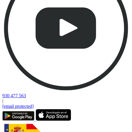
930 477 563
|
[email protected]