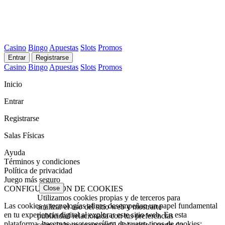
Casino
Bingo
Apuestas
Slots
Promos
Entrar
Registrarse
Casino
Bingo
Apuestas
Slots
Promos
Inicio
Entrar
Registrarse
Salas Físicas
Ayuda
Términos y condiciones
Política de privacidad
Juego más seguro
CONFIGURACIÓN DE COOKIES
Close
Utilizamos cookies propias y de terceros para
Las cookies y tecnologías afines desempeñan un papel fundamental
analizar el uso del sitio web y mostrarte
en tu experiencia digital al explorar este sitio web. En esta
publicidad relacionada con tus preferencias
plataforma, hacemos uso específico de cuatro tipos de cookies:
sobre la base de un perfil elaborado a partir de