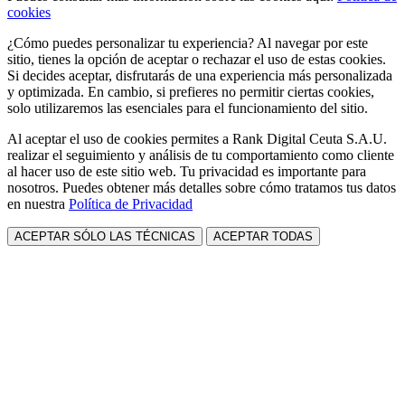
cookies
¿Cómo puedes personalizar tu experiencia? Al navegar por este
sitio, tienes la opción de aceptar o rechazar el uso de estas cookies.
Si decides aceptar, disfrutarás de una experiencia más personalizada
y optimizada. En cambio, si prefieres no permitir ciertas cookies,
solo utilizaremos las esenciales para el funcionamiento del sitio.
Al aceptar el uso de cookies permites a Rank Digital Ceuta S.A.U.
realizar el seguimiento y análisis de tu comportamiento como cliente
al hacer uso de este sitio web. Tu privacidad es importante para
nosotros. Puedes obtener más detalles sobre cómo tratamos tus datos
en nuestra
Política de Privacidad
ACEPTAR SÓLO LAS TÉCNICAS
ACEPTAR TODAS