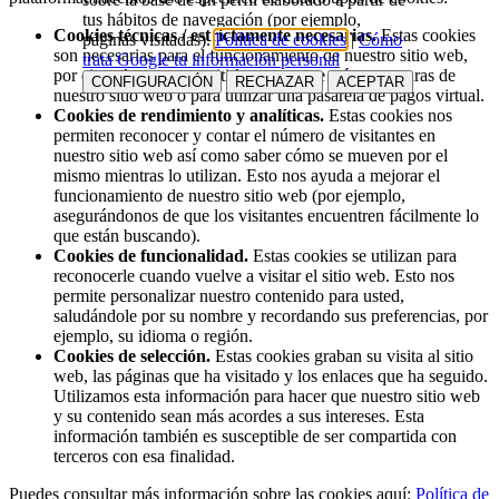
tus hábitos de navegación (por ejemplo,
Cookies técnicas / estrictamente necesarias.
Estas cookies
páginas visitadas).
Política de cookies
|
Cómo
son necesarias para el funcionamiento de nuestro sitio web,
trata Google tu información personal
por ejemplo, para permitirle conectarse a áreas seguras de
CONFIGURACIÓN
RECHAZAR
ACEPTAR
nuestro sitio web o para utilizar una pasarela de pagos virtual.
Cookies de rendimiento y analíticas.
Estas cookies nos
permiten reconocer y contar el número de visitantes en
nuestro sitio web así como saber cómo se mueven por el
mismo mientras lo utilizan. Esto nos ayuda a mejorar el
funcionamiento de nuestro sitio web (por ejemplo,
asegurándonos de que los visitantes encuentren fácilmente lo
que están buscando).
Cookies de funcionalidad.
Estas cookies se utilizan para
reconocerle cuando vuelve a visitar el sitio web. Esto nos
permite personalizar nuestro contenido para usted,
saludándole por su nombre y recordando sus preferencias, por
ejemplo, su idioma o región.
Cookies de selección.
Estas cookies graban su visita al sitio
web, las páginas que ha visitado y los enlaces que ha seguido.
Utilizamos esta información para hacer que nuestro sitio web
y su contenido sean más acordes a sus intereses. Esta
información también es susceptible de ser compartida con
terceros con esa finalidad.
Puedes consultar más información sobre las cookies aquí:
Política de