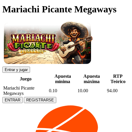
Mariachi Picante Megaways
Entrar y jugar
Apuesta
Apuesta
RTP
Juego
mínima
máxima
Teórico
Mariachi Picante
0.10
10.00
94.00
Megaways
ENTRAR
REGISTRARSE