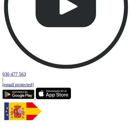
930 477 563
|
[email protected]