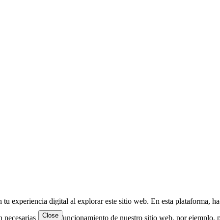
u experiencia digital al explorar este sitio web. En esta plataforma, h
Close
 necesarias para el funcionamiento de nuestro sitio web, por ejemplo, pa