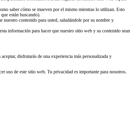
 como saber cómo se mueven por el mismo mientras lo utilizan. Esto
o que están buscando).
zar nuestro contenido para usted, saludándole por su nombre y
s esta información para hacer que nuestro sitio web y su contenido sean
s aceptar, disfrutarás de una experiencia más personalizada y
er uso de este sitio web. Tu privacidad es importante para nosotros.