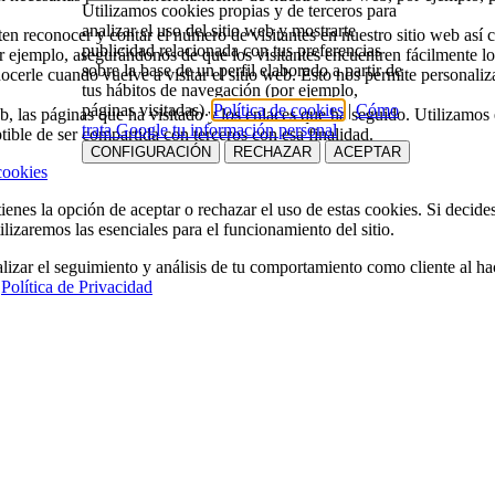
Utilizamos cookies propias y de terceros para
analizar el uso del sitio web y mostrarte
en reconocer y contar el número de visitantes en nuestro sitio web así
publicidad relacionada con tus preferencias
r ejemplo, asegurándonos de que los visitantes encuentren fácilmente l
sobre la base de un perfil elaborado a partir de
nocerle cuando vuelve a visitar el sitio web. Esto nos permite personali
tus hábitos de navegación (por ejemplo,
páginas visitadas).
Política de cookies
|
Cómo
eb, las páginas que ha visitado y los enlaces que ha seguido. Utilizamo
trata Google tu información personal
tible de ser compartida con terceros con esa finalidad.
CONFIGURACIÓN
RECHAZAR
ACEPTAR
cookies
ienes la opción de aceptar o rechazar el uso de estas cookies. Si decide
ilizaremos las esenciales para el funcionamiento del sitio.
lizar el seguimiento y análisis de tu comportamiento como cliente al hac
a
Política de Privacidad