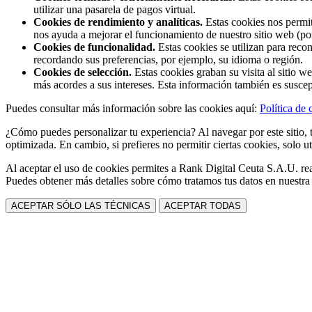
utilizar una pasarela de pagos virtual.
Cookies de rendimiento y analíticas.
Estas cookies nos permit
nos ayuda a mejorar el funcionamiento de nuestro sitio web (po
Cookies de funcionalidad.
Estas cookies se utilizan para reco
recordando sus preferencias, por ejemplo, su idioma o región.
Cookies de selección.
Estas cookies graban su visita al sitio w
más acordes a sus intereses. Esta información también es suscep
Puedes consultar más información sobre las cookies aquí:
Política de 
¿Cómo puedes personalizar tu experiencia? Al navegar por este sitio, t
optimizada. En cambio, si prefieres no permitir ciertas cookies, solo ut
Al aceptar el uso de cookies permites a Rank Digital Ceuta S.A.U. rea
Puedes obtener más detalles sobre cómo tratamos tus datos en nuestr
ACEPTAR SÓLO LAS TÉCNICAS
ACEPTAR TODAS