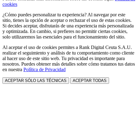
cookies
¿Cómo puedes personalizar tu experiencia? Al navegar por este
sitio, tienes la opción de aceptar o rechazar el uso de estas cookies.
Si decides aceptar, disfrutarás de una experiencia más personalizada
y optimizada. En cambio, si prefieres no permitir ciertas cookies,
solo utilizaremos las esenciales para el funcionamiento del sitio.
Al aceptar el uso de cookies permites a Rank Digital Ceuta S.A.U.
realizar el seguimiento y análisis de tu comportamiento como cliente
al hacer uso de este sitio web. Tu privacidad es importante para
nosotros. Puedes obtener más detalles sobre cómo tratamos tus datos
en nuestra
Política de Privacidad
ACEPTAR SÓLO LAS TÉCNICAS
ACEPTAR TODAS