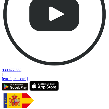
930 477 563
|
[email protected]