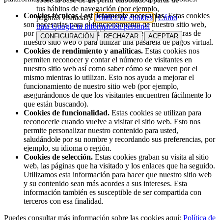
tus hábitos de navegación (por ejemplo,
Cookies técnicas / estrictamente necesarias.
Estas cookies
páginas visitadas).
Política de cookies
|
Cómo
son necesarias para el funcionamiento de nuestro sitio web,
trata Google tu información personal
por ejemplo, para permitirle conectarse a áreas seguras de
CONFIGURACIÓN
RECHAZAR
ACEPTAR
nuestro sitio web o para utilizar una pasarela de pagos virtual.
Cookies de rendimiento y analíticas.
Estas cookies nos
permiten reconocer y contar el número de visitantes en
nuestro sitio web así como saber cómo se mueven por el
mismo mientras lo utilizan. Esto nos ayuda a mejorar el
funcionamiento de nuestro sitio web (por ejemplo,
asegurándonos de que los visitantes encuentren fácilmente lo
que están buscando).
Cookies de funcionalidad.
Estas cookies se utilizan para
reconocerle cuando vuelve a visitar el sitio web. Esto nos
permite personalizar nuestro contenido para usted,
saludándole por su nombre y recordando sus preferencias, por
ejemplo, su idioma o región.
Cookies de selección.
Estas cookies graban su visita al sitio
web, las páginas que ha visitado y los enlaces que ha seguido.
Utilizamos esta información para hacer que nuestro sitio web
y su contenido sean más acordes a sus intereses. Esta
información también es susceptible de ser compartida con
terceros con esa finalidad.
Puedes consultar más información sobre las cookies aquí:
Política de