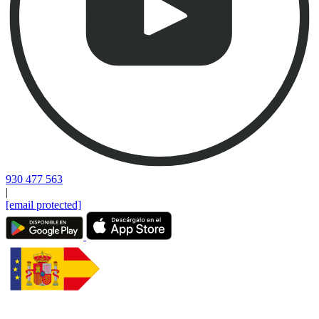
930 477 563
|
[email protected]