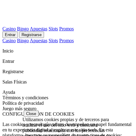
Casino
Bingo
Apuestas
Slots
Promos
Entrar
Registrarse
Casino
Bingo
Apuestas
Slots
Promos
Inicio
Entrar
Registrarse
Salas Físicas
Ayuda
Términos y condiciones
Política de privacidad
Juego más seguro
CONFIGURACIÓN DE COOKIES
Close
Utilizamos cookies propias y de terceros para
Las cookies y tecnologías afines desempeñan un papel fundamental
analizar el uso del sitio web y mostrarte
en tu experiencia digital al explorar este sitio web. En esta
publicidad relacionada con tus preferencias
plataforma, hacemos uso específico de cuatro tipos de cookies:
sobre la base de un perfil elaborado a partir de