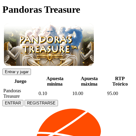
Pandoras Treasure
Entrar y jugar
Apuesta
Apuesta
RTP
Juego
mínima
máxima
Teórico
Pandoras
0.10
10.00
95.00
Treasure
ENTRAR
REGISTRARSE