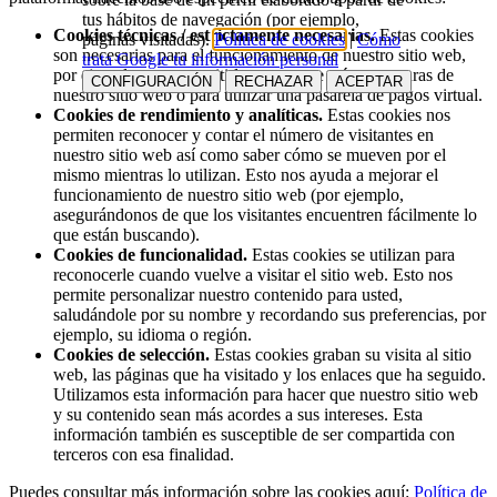
tus hábitos de navegación (por ejemplo,
Cookies técnicas / estrictamente necesarias.
Estas cookies
páginas visitadas).
Política de cookies
|
Cómo
son necesarias para el funcionamiento de nuestro sitio web,
trata Google tu información personal
por ejemplo, para permitirle conectarse a áreas seguras de
CONFIGURACIÓN
RECHAZAR
ACEPTAR
nuestro sitio web o para utilizar una pasarela de pagos virtual.
Cookies de rendimiento y analíticas.
Estas cookies nos
permiten reconocer y contar el número de visitantes en
nuestro sitio web así como saber cómo se mueven por el
mismo mientras lo utilizan. Esto nos ayuda a mejorar el
funcionamiento de nuestro sitio web (por ejemplo,
asegurándonos de que los visitantes encuentren fácilmente lo
que están buscando).
Cookies de funcionalidad.
Estas cookies se utilizan para
reconocerle cuando vuelve a visitar el sitio web. Esto nos
permite personalizar nuestro contenido para usted,
saludándole por su nombre y recordando sus preferencias, por
ejemplo, su idioma o región.
Cookies de selección.
Estas cookies graban su visita al sitio
web, las páginas que ha visitado y los enlaces que ha seguido.
Utilizamos esta información para hacer que nuestro sitio web
y su contenido sean más acordes a sus intereses. Esta
información también es susceptible de ser compartida con
terceros con esa finalidad.
Puedes consultar más información sobre las cookies aquí:
Política de