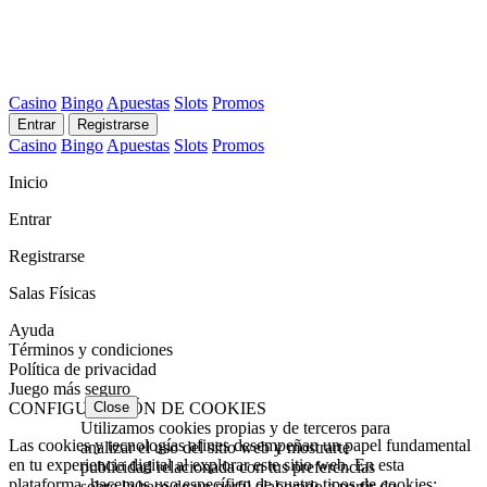
Casino
Bingo
Apuestas
Slots
Promos
Entrar
Registrarse
Casino
Bingo
Apuestas
Slots
Promos
Inicio
Entrar
Registrarse
Salas Físicas
Ayuda
Términos y condiciones
Política de privacidad
Juego más seguro
CONFIGURACIÓN DE COOKIES
Close
Utilizamos cookies propias y de terceros para
Las cookies y tecnologías afines desempeñan un papel fundamental
analizar el uso del sitio web y mostrarte
en tu experiencia digital al explorar este sitio web. En esta
publicidad relacionada con tus preferencias
plataforma, hacemos uso específico de cuatro tipos de cookies:
sobre la base de un perfil elaborado a partir de