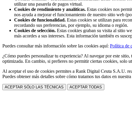
utilizar una pasarela de pagos virtual.
Cookies de rendimiento y analíticas.
Estas cookies nos permit
nos ayuda a mejorar el funcionamiento de nuestro sitio web (po
Cookies de funcionalidad.
Estas cookies se utilizan para reco
recordando sus preferencias, por ejemplo, su idioma o región.
Cookies de selección.
Estas cookies graban su visita al sitio w
más acordes a sus intereses. Esta información también es suscep
Puedes consultar más información sobre las cookies aquí:
Política de 
¿Cómo puedes personalizar tu experiencia? Al navegar por este sitio, t
optimizada. En cambio, si prefieres no permitir ciertas cookies, solo ut
Al aceptar el uso de cookies permites a Rank Digital Ceuta S.A.U. rea
Puedes obtener más detalles sobre cómo tratamos tus datos en nuestr
ACEPTAR SÓLO LAS TÉCNICAS
ACEPTAR TODAS