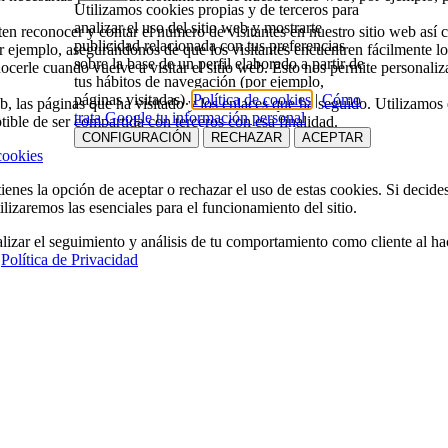
Utilizamos cookies propias y de terceros para
analizar el uso del sitio web y mostrarte
en reconocer y contar el número de visitantes en nuestro sitio web así
publicidad relacionada con tus preferencias
r ejemplo, asegurándonos de que los visitantes encuentren fácilmente l
sobre la base de un perfil elaborado a partir de
nocerle cuando vuelve a visitar el sitio web. Esto nos permite personali
tus hábitos de navegación (por ejemplo,
páginas visitadas).
Política de cookies
|
Cómo
eb, las páginas que ha visitado y los enlaces que ha seguido. Utilizamo
trata Google tu información personal
tible de ser compartida con terceros con esa finalidad.
CONFIGURACIÓN
RECHAZAR
ACEPTAR
cookies
ienes la opción de aceptar o rechazar el uso de estas cookies. Si decide
ilizaremos las esenciales para el funcionamiento del sitio.
lizar el seguimiento y análisis de tu comportamiento como cliente al hac
a
Política de Privacidad