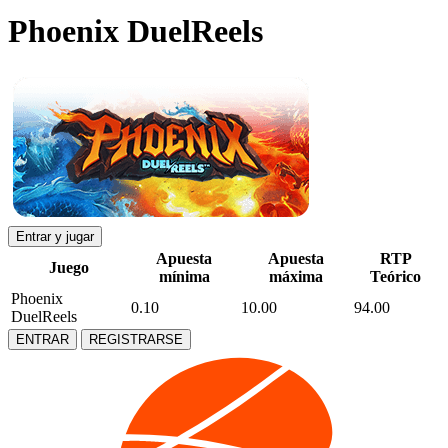
Phoenix DuelReels
Entrar y jugar
Apuesta
Apuesta
RTP
Juego
mínima
máxima
Teórico
Phoenix
0.10
10.00
94.00
DuelReels
ENTRAR
REGISTRARSE