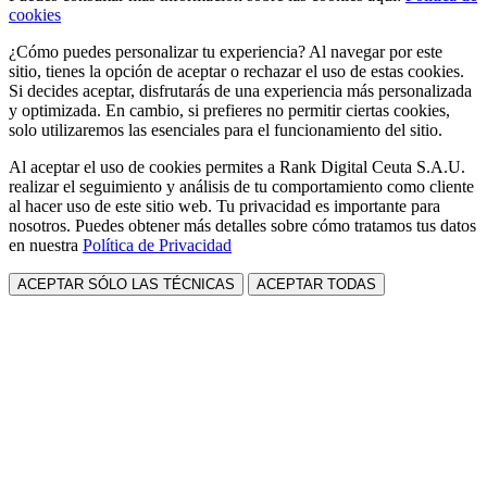
cookies
¿Cómo puedes personalizar tu experiencia? Al navegar por este
sitio, tienes la opción de aceptar o rechazar el uso de estas cookies.
Si decides aceptar, disfrutarás de una experiencia más personalizada
y optimizada. En cambio, si prefieres no permitir ciertas cookies,
solo utilizaremos las esenciales para el funcionamiento del sitio.
Al aceptar el uso de cookies permites a Rank Digital Ceuta S.A.U.
realizar el seguimiento y análisis de tu comportamiento como cliente
al hacer uso de este sitio web. Tu privacidad es importante para
nosotros. Puedes obtener más detalles sobre cómo tratamos tus datos
en nuestra
Política de Privacidad
ACEPTAR SÓLO LAS TÉCNICAS
ACEPTAR TODAS