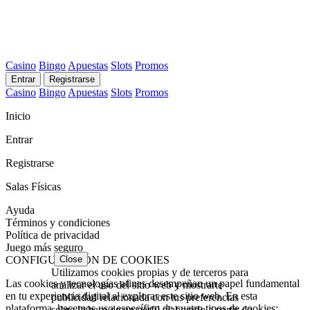
Casino
Bingo
Apuestas
Slots
Promos
Entrar
Registrarse
Casino
Bingo
Apuestas
Slots
Promos
Inicio
Entrar
Registrarse
Salas Físicas
Ayuda
Términos y condiciones
Política de privacidad
Juego más seguro
CONFIGURACIÓN DE COOKIES
Close
Utilizamos cookies propias y de terceros para
Las cookies y tecnologías afines desempeñan un papel fundamental
analizar el uso del sitio web y mostrarte
en tu experiencia digital al explorar este sitio web. En esta
publicidad relacionada con tus preferencias
plataforma, hacemos uso específico de cuatro tipos de cookies:
sobre la base de un perfil elaborado a partir de