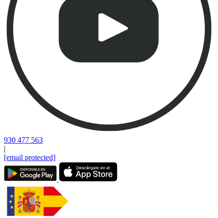
930 477 563
|
[email protected]