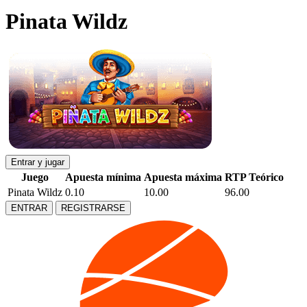
Pinata Wildz
Entrar y jugar
Juego
Apuesta mínima
Apuesta máxima
RTP Teórico
Pinata Wildz
0.10
10.00
96.00
ENTRAR
REGISTRARSE