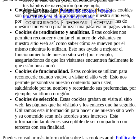
tus hábitos de navegación (por ejemplo,
Cookies técnicas / estrictamente necesarias.
Estas cookies
páginas visitadas).
Política de cookies
|
Cómo
son necesarias para el funcionamiento de nuestro sitio web,
trata Google tu información personal
por ejemplo, para permitirle conectarse a áreas seguras de
CONFIGURACIÓN
RECHAZAR
ACEPTAR
nuestro sitio web o para utilizar una pasarela de pagos virtual.
Cookies de rendimiento y analíticas.
Estas cookies nos
permiten reconocer y contar el número de visitantes en
nuestro sitio web así como saber cómo se mueven por el
mismo mientras lo utilizan. Esto nos ayuda a mejorar el
funcionamiento de nuestro sitio web (por ejemplo,
asegurándonos de que los visitantes encuentren fácilmente lo
que están buscando).
Cookies de funcionalidad.
Estas cookies se utilizan para
reconocerle cuando vuelve a visitar el sitio web. Esto nos
permite personalizar nuestro contenido para usted,
saludándole por su nombre y recordando sus preferencias, por
ejemplo, su idioma o región.
Cookies de selección.
Estas cookies graban su visita al sitio
web, las páginas que ha visitado y los enlaces que ha seguido.
Utilizamos esta información para hacer que nuestro sitio web
y su contenido sean más acordes a sus intereses. Esta
información también es susceptible de ser compartida con
terceros con esa finalidad.
Puedes consultar más información sobre las cookies aquí:
Política de