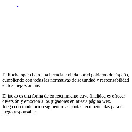
EnRacha opera bajo una licencia emitida por el gobierno de España,
cumpliendo con todas las normativas de seguridad y responsabilidad
en los juegos online.
El juego es una forma de entretenimiento cuya finalidad es ofrecer
diversión y emoción a los jugadores en nuesta página web.
Juega con moderación siguiendo las pautas recomendadas para el
juego responsable.