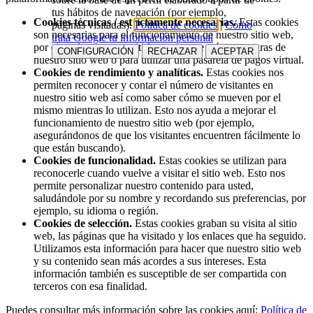
tus hábitos de navegación (por ejemplo,
Cookies técnicas / estrictamente necesarias.
Estas cookies
páginas visitadas).
Política de cookies
|
Cómo
son necesarias para el funcionamiento de nuestro sitio web,
trata Google tu información personal
por ejemplo, para permitirle conectarse a áreas seguras de
CONFIGURACIÓN
RECHAZAR
ACEPTAR
nuestro sitio web o para utilizar una pasarela de pagos virtual.
Cookies de rendimiento y analíticas.
Estas cookies nos
permiten reconocer y contar el número de visitantes en
nuestro sitio web así como saber cómo se mueven por el
mismo mientras lo utilizan. Esto nos ayuda a mejorar el
funcionamiento de nuestro sitio web (por ejemplo,
asegurándonos de que los visitantes encuentren fácilmente lo
que están buscando).
Cookies de funcionalidad.
Estas cookies se utilizan para
reconocerle cuando vuelve a visitar el sitio web. Esto nos
permite personalizar nuestro contenido para usted,
saludándole por su nombre y recordando sus preferencias, por
ejemplo, su idioma o región.
Cookies de selección.
Estas cookies graban su visita al sitio
web, las páginas que ha visitado y los enlaces que ha seguido.
Utilizamos esta información para hacer que nuestro sitio web
y su contenido sean más acordes a sus intereses. Esta
información también es susceptible de ser compartida con
terceros con esa finalidad.
Puedes consultar más información sobre las cookies aquí:
Política de