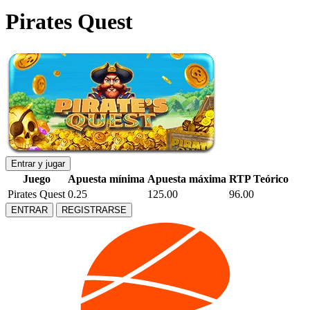
Pirates Quest
Entrar y jugar
Juego
Apuesta mínima
Apuesta máxima
RTP Teórico
Pirates Quest
0.25
125.00
96.00
ENTRAR
REGISTRARSE