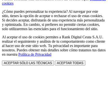
cookies
¿Cómo puedes personalizar tu experiencia? Al navegar por este
sitio, tienes la opción de aceptar o rechazar el uso de estas cookies.
Si decides aceptar, disfrutarás de una experiencia más personalizada
y optimizada. En cambio, si prefieres no permitir ciertas cookies,
solo utilizaremos las esenciales para el funcionamiento del sitio.
Al aceptar el uso de cookies permites a Rank Digital Ceuta S.A.U.
realizar el seguimiento y análisis de tu comportamiento como cliente
al hacer uso de este sitio web. Tu privacidad es importante para
nosotros. Puedes obtener más detalles sobre cómo tratamos tus datos
en nuestra
Política de Privacidad
ACEPTAR SÓLO LAS TÉCNICAS
ACEPTAR TODAS