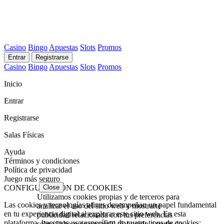
Casino
Bingo
Apuestas
Slots
Promos
Entrar
Registrarse
Casino
Bingo
Apuestas
Slots
Promos
Inicio
Entrar
Registrarse
Salas Físicas
Ayuda
Términos y condiciones
Política de privacidad
Juego más seguro
CONFIGURACIÓN DE COOKIES
Close
Utilizamos cookies propias y de terceros para
Las cookies y tecnologías afines desempeñan un papel fundamental
analizar el uso del sitio web y mostrarte
en tu experiencia digital al explorar este sitio web. En esta
publicidad relacionada con tus preferencias
plataforma, hacemos uso específico de cuatro tipos de cookies:
sobre la base de un perfil elaborado a partir de