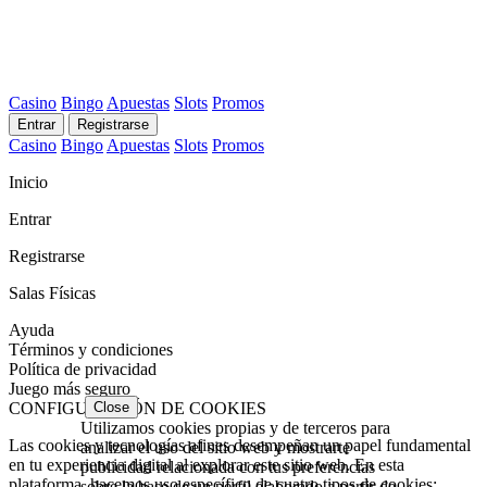
Casino
Bingo
Apuestas
Slots
Promos
Entrar
Registrarse
Casino
Bingo
Apuestas
Slots
Promos
Inicio
Entrar
Registrarse
Salas Físicas
Ayuda
Términos y condiciones
Política de privacidad
Juego más seguro
CONFIGURACIÓN DE COOKIES
Close
Utilizamos cookies propias y de terceros para
Las cookies y tecnologías afines desempeñan un papel fundamental
analizar el uso del sitio web y mostrarte
en tu experiencia digital al explorar este sitio web. En esta
publicidad relacionada con tus preferencias
plataforma, hacemos uso específico de cuatro tipos de cookies:
sobre la base de un perfil elaborado a partir de