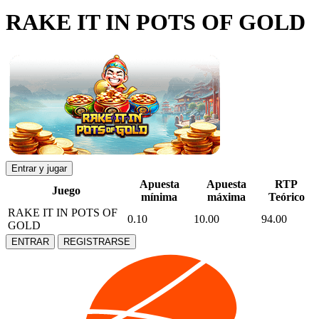
RAKE IT IN POTS OF GOLD
Entrar y jugar
Apuesta
Apuesta
RTP
Juego
mínima
máxima
Teórico
RAKE IT IN POTS OF
0.10
10.00
94.00
GOLD
ENTRAR
REGISTRARSE