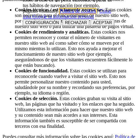
tus hábitos de navegación (por ejemplo,
Cookies técnicas / estrictamente necesarias.
Estas cookies
páginas visitadas).
Política de cookies
|
Cómo
son necesarias para el funcionamiento de nuestro sitio web,
trata Google tu información personal
por ejemplo, para permitirle conectarse a áreas seguras de
CONFIGURACIÓN
RECHAZAR
ACEPTAR
nuestro sitio web o para utilizar una pasarela de pagos virtual.
Cookies de rendimiento y analíticas.
Estas cookies nos
permiten reconocer y contar el número de visitantes en
nuestro sitio web así como saber cómo se mueven por el
mismo mientras lo utilizan. Esto nos ayuda a mejorar el
funcionamiento de nuestro sitio web (por ejemplo,
asegurándonos de que los visitantes encuentren fácilmente lo
que están buscando).
Cookies de funcionalidad.
Estas cookies se utilizan para
reconocerle cuando vuelve a visitar el sitio web. Esto nos
permite personalizar nuestro contenido para usted,
saludándole por su nombre y recordando sus preferencias, por
ejemplo, su idioma o región.
Cookies de selección.
Estas cookies graban su visita al sitio
web, las páginas que ha visitado y los enlaces que ha seguido.
Utilizamos esta información para hacer que nuestro sitio web
y su contenido sean más acordes a sus intereses. Esta
información también es susceptible de ser compartida con
terceros con esa finalidad.
Puedes consultar más información sobre las cookies aquí:
Política de