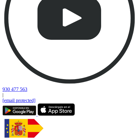
930 477 563
|
[email protected]