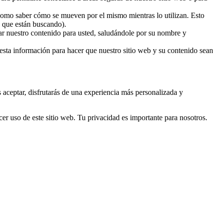
 como saber cómo se mueven por el mismo mientras lo utilizan. Esto
o que están buscando).
zar nuestro contenido para usted, saludándole por su nombre y
s esta información para hacer que nuestro sitio web y su contenido sean
s aceptar, disfrutarás de una experiencia más personalizada y
er uso de este sitio web. Tu privacidad es importante para nosotros.