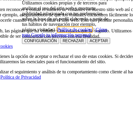
Utilizamos cookies propias y de terceros para
analizar el uso del sitio web y mostrarte
en reconocer y contar el número de visitantes en nuestro sitio web así
publicidad relacionada con tus preferencias
r ejemplo, asegurándonos de que los visitantes encuentren fácilmente l
sobre la base de un perfil elaborado a partir de
nocerle cuando vuelve a visitar el sitio web. Esto nos permite personali
tus hábitos de navegación (por ejemplo,
páginas visitadas).
Política de cookies
|
Cómo
eb, las páginas que ha visitado y los enlaces que ha seguido. Utilizamo
trata Google tu información personal
tible de ser compartida con terceros con esa finalidad.
CONFIGURACIÓN
RECHAZAR
ACEPTAR
cookies
ienes la opción de aceptar o rechazar el uso de estas cookies. Si decide
ilizaremos las esenciales para el funcionamiento del sitio.
lizar el seguimiento y análisis de tu comportamiento como cliente al hac
a
Política de Privacidad