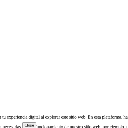
u experiencia digital al explorar este sitio web. En esta plataforma, h
Close
 necesarias para el funcionamiento de nuestro sitio web, por ejemplo, pa