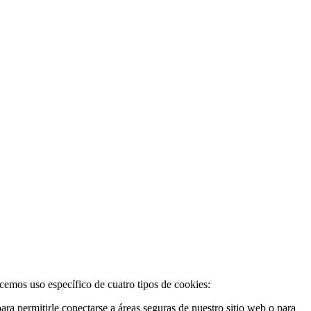
acemos uso específico de cuatro tipos de cookies:
ra permitirle conectarse a áreas seguras de nuestro sitio web o para