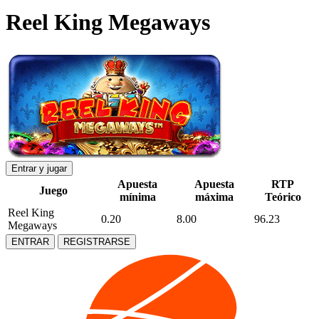
Reel King Megaways
Entrar y jugar
Apuesta
Apuesta
RTP
Juego
mínima
máxima
Teórico
Reel King
0.20
8.00
96.23
Megaways
ENTRAR
REGISTRARSE