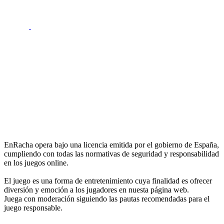
EnRacha opera bajo una licencia emitida por el gobierno de España,
cumpliendo con todas las normativas de seguridad y responsabilidad
en los juegos online.
El juego es una forma de entretenimiento cuya finalidad es ofrecer
diversión y emoción a los jugadores en nuesta página web.
Juega con moderación siguiendo las pautas recomendadas para el
juego responsable.