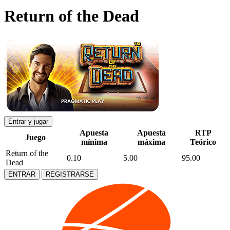
Return of the Dead
Entrar y jugar
Apuesta
Apuesta
RTP
Juego
mínima
máxima
Teórico
Return of the
0.10
5.00
95.00
Dead
ENTRAR
REGISTRARSE