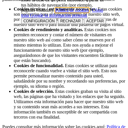
tus hábitos de navegación (por ejemplo,
Cookies técnicas / estrictamente necesarias.
Estas cookies
páginas visitadas).
Política de cookies
|
Cómo
son necesarias para el funcionamiento de nuestro sitio web,
trata Google tu información personal
por ejemplo, para permitirle conectarse a áreas seguras de
CONFIGURACIÓN
RECHAZAR
ACEPTAR
nuestro sitio web o para utilizar una pasarela de pagos virtual.
Cookies de rendimiento y analíticas.
Estas cookies nos
permiten reconocer y contar el número de visitantes en
nuestro sitio web así como saber cómo se mueven por el
mismo mientras lo utilizan. Esto nos ayuda a mejorar el
funcionamiento de nuestro sitio web (por ejemplo,
asegurándonos de que los visitantes encuentren fácilmente lo
que están buscando).
Cookies de funcionalidad.
Estas cookies se utilizan para
reconocerle cuando vuelve a visitar el sitio web. Esto nos
permite personalizar nuestro contenido para usted,
saludándole por su nombre y recordando sus preferencias, por
ejemplo, su idioma o región.
Cookies de selección.
Estas cookies graban su visita al sitio
web, las páginas que ha visitado y los enlaces que ha seguido.
Utilizamos esta información para hacer que nuestro sitio web
y su contenido sean más acordes a sus intereses. Esta
información también es susceptible de ser compartida con
terceros con esa finalidad.
Puedes consultar más información sobre las cookies aquí:
Política de