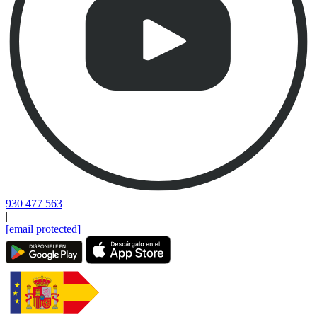
930 477 563
|
[email protected]