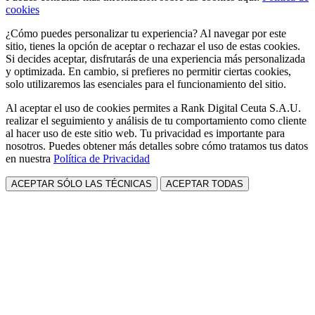
cookies
¿Cómo puedes personalizar tu experiencia? Al navegar por este
sitio, tienes la opción de aceptar o rechazar el uso de estas cookies.
Si decides aceptar, disfrutarás de una experiencia más personalizada
y optimizada. En cambio, si prefieres no permitir ciertas cookies,
solo utilizaremos las esenciales para el funcionamiento del sitio.
Al aceptar el uso de cookies permites a Rank Digital Ceuta S.A.U.
realizar el seguimiento y análisis de tu comportamiento como cliente
al hacer uso de este sitio web. Tu privacidad es importante para
nosotros. Puedes obtener más detalles sobre cómo tratamos tus datos
en nuestra
Política de Privacidad
ACEPTAR SÓLO LAS TÉCNICAS
ACEPTAR TODAS