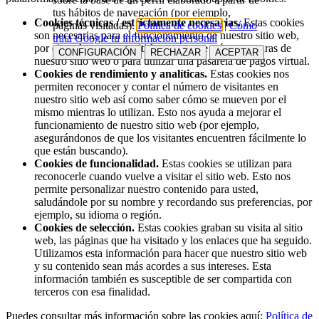
tus hábitos de navegación (por ejemplo,
Cookies técnicas / estrictamente necesarias.
Estas cookies
páginas visitadas).
Política de cookies
|
Cómo
son necesarias para el funcionamiento de nuestro sitio web,
trata Google tu información personal
por ejemplo, para permitirle conectarse a áreas seguras de
CONFIGURACIÓN
RECHAZAR
ACEPTAR
nuestro sitio web o para utilizar una pasarela de pagos virtual.
Cookies de rendimiento y analíticas.
Estas cookies nos
permiten reconocer y contar el número de visitantes en
nuestro sitio web así como saber cómo se mueven por el
mismo mientras lo utilizan. Esto nos ayuda a mejorar el
funcionamiento de nuestro sitio web (por ejemplo,
asegurándonos de que los visitantes encuentren fácilmente lo
que están buscando).
Cookies de funcionalidad.
Estas cookies se utilizan para
reconocerle cuando vuelve a visitar el sitio web. Esto nos
permite personalizar nuestro contenido para usted,
saludándole por su nombre y recordando sus preferencias, por
ejemplo, su idioma o región.
Cookies de selección.
Estas cookies graban su visita al sitio
web, las páginas que ha visitado y los enlaces que ha seguido.
Utilizamos esta información para hacer que nuestro sitio web
y su contenido sean más acordes a sus intereses. Esta
información también es susceptible de ser compartida con
terceros con esa finalidad.
Puedes consultar más información sobre las cookies aquí:
Política de