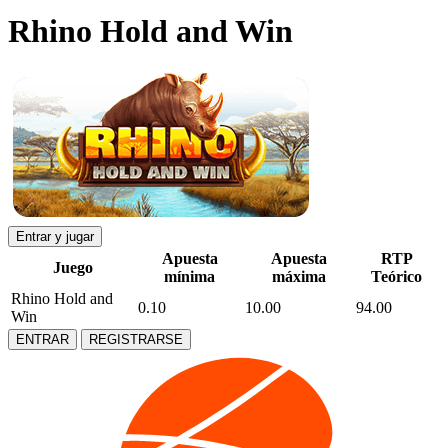
Rhino Hold and Win
Entrar y jugar
Apuesta
Apuesta
RTP
Juego
mínima
máxima
Teórico
Rhino Hold and
0.10
10.00
94.00
Win
ENTRAR
REGISTRARSE