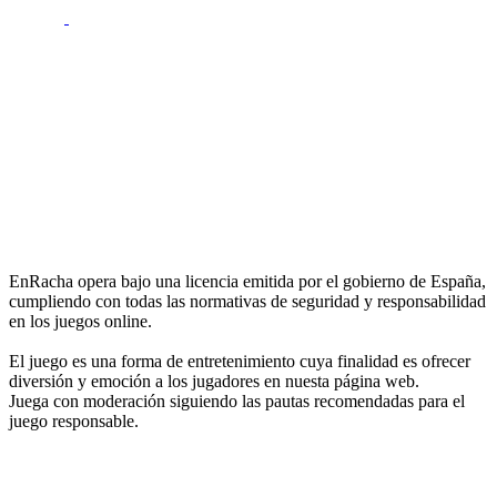
EnRacha opera bajo una licencia emitida por el gobierno de España,
cumpliendo con todas las normativas de seguridad y responsabilidad
en los juegos online.
El juego es una forma de entretenimiento cuya finalidad es ofrecer
diversión y emoción a los jugadores en nuesta página web.
Juega con moderación siguiendo las pautas recomendadas para el
juego responsable.