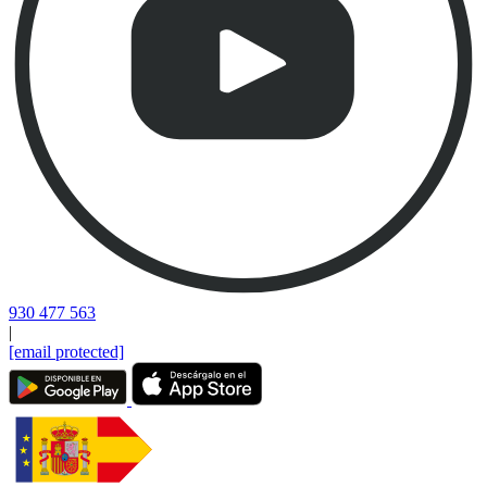
930 477 563
|
[email protected]