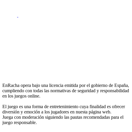
EnRacha opera bajo una licencia emitida por el gobierno de España,
cumpliendo con todas las normativas de seguridad y responsabilidad
en los juegos online.
El juego es una forma de entretenimiento cuya finalidad es ofrecer
diversión y emoción a los jugadores en nuesta página web.
Juega con moderación siguiendo las pautas recomendadas para el
juego responsable.