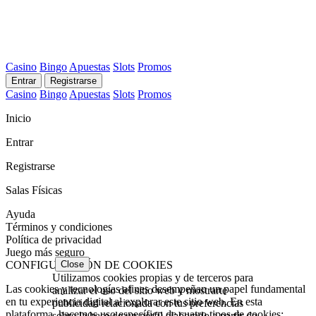
Casino
Bingo
Apuestas
Slots
Promos
Entrar
Registrarse
Casino
Bingo
Apuestas
Slots
Promos
Inicio
Entrar
Registrarse
Salas Físicas
Ayuda
Términos y condiciones
Política de privacidad
Juego más seguro
CONFIGURACIÓN DE COOKIES
Close
Utilizamos cookies propias y de terceros para
Las cookies y tecnologías afines desempeñan un papel fundamental
analizar el uso del sitio web y mostrarte
en tu experiencia digital al explorar este sitio web. En esta
publicidad relacionada con tus preferencias
plataforma, hacemos uso específico de cuatro tipos de cookies:
sobre la base de un perfil elaborado a partir de