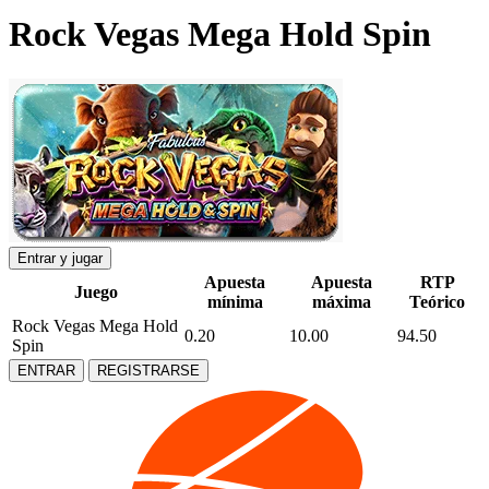
Rock Vegas Mega Hold Spin
Entrar y jugar
Apuesta
Apuesta
RTP
Juego
mínima
máxima
Teórico
Rock Vegas Mega Hold
0.20
10.00
94.50
Spin
ENTRAR
REGISTRARSE