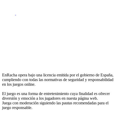
EnRacha opera bajo una licencia emitida por el gobierno de España,
cumpliendo con todas las normativas de seguridad y responsabilidad
en los juegos online.
El juego es una forma de entretenimiento cuya finalidad es ofrecer
diversión y emoción a los jugadores en nuesta página web.
Juega con moderación siguiendo las pautas recomendadas para el
juego responsable.