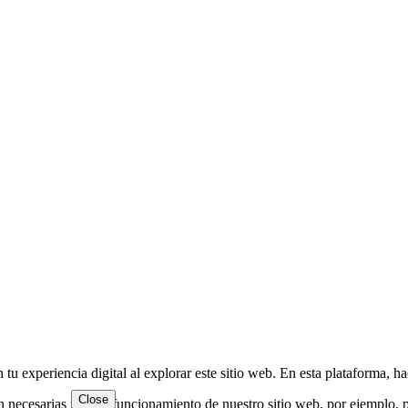
u experiencia digital al explorar este sitio web. En esta plataforma, h
Close
 necesarias para el funcionamiento de nuestro sitio web, por ejemplo, pa