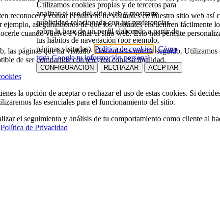
Utilizamos cookies propias y de terceros para
analizar el uso del sitio web y mostrarte
en reconocer y contar el número de visitantes en nuestro sitio web así
publicidad relacionada con tus preferencias
r ejemplo, asegurándonos de que los visitantes encuentren fácilmente l
sobre la base de un perfil elaborado a partir de
nocerle cuando vuelve a visitar el sitio web. Esto nos permite personali
tus hábitos de navegación (por ejemplo,
páginas visitadas).
Política de cookies
|
Cómo
eb, las páginas que ha visitado y los enlaces que ha seguido. Utilizamo
trata Google tu información personal
tible de ser compartida con terceros con esa finalidad.
CONFIGURACIÓN
RECHAZAR
ACEPTAR
cookies
ienes la opción de aceptar o rechazar el uso de estas cookies. Si decide
ilizaremos las esenciales para el funcionamiento del sitio.
lizar el seguimiento y análisis de tu comportamiento como cliente al hac
a
Política de Privacidad