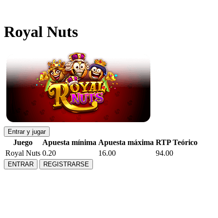
Royal Nuts
Entrar y jugar
Juego
Apuesta mínima
Apuesta máxima
RTP Teórico
Royal Nuts
0.20
16.00
94.00
ENTRAR
REGISTRARSE