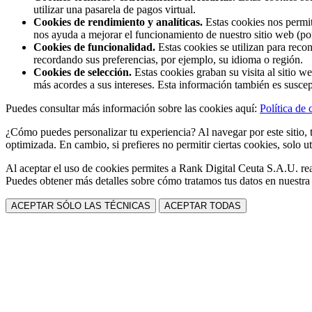
utilizar una pasarela de pagos virtual.
Cookies de rendimiento y analíticas.
Estas cookies nos permit
nos ayuda a mejorar el funcionamiento de nuestro sitio web (po
Cookies de funcionalidad.
Estas cookies se utilizan para reco
recordando sus preferencias, por ejemplo, su idioma o región.
Cookies de selección.
Estas cookies graban su visita al sitio w
más acordes a sus intereses. Esta información también es suscep
Puedes consultar más información sobre las cookies aquí:
Política de 
¿Cómo puedes personalizar tu experiencia? Al navegar por este sitio, t
optimizada. En cambio, si prefieres no permitir ciertas cookies, solo ut
Al aceptar el uso de cookies permites a Rank Digital Ceuta S.A.U. rea
Puedes obtener más detalles sobre cómo tratamos tus datos en nuestr
ACEPTAR SÓLO LAS TÉCNICAS
ACEPTAR TODAS