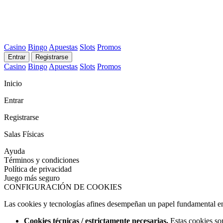
Casino
Bingo
Apuestas
Slots
Promos
Entrar
Registrarse
Casino
Bingo
Apuestas
Slots
Promos
Inicio
Entrar
Registrarse
Salas Físicas
Ayuda
Términos y condiciones
Política de privacidad
Juego más seguro
CONFIGURACIÓN DE COOKIES
Las cookies y tecnologías afines desempeñan un papel fundamental en t
Cookies técnicas / estrictamente necesarias.
Estas cookies son