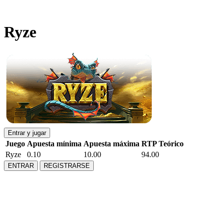
Ryze
Entrar y jugar
Juego
Apuesta mínima
Apuesta máxima
RTP Teórico
Ryze
0.10
10.00
94.00
ENTRAR
REGISTRARSE