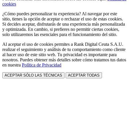
cookies
¿Cómo puedes personalizar tu experiencia? Al navegar por este
sitio, tienes la opción de aceptar o rechazar el uso de estas cookies.
Si decides aceptar, disfrutarás de una experiencia más personalizada
y optimizada. En cambio, si prefieres no permitir ciertas cookies,
solo utilizaremos las esenciales para el funcionamiento del sitio.
Al aceptar el uso de cookies permites a Rank Digital Ceuta S.A.U.
realizar el seguimiento y análisis de tu comportamiento como cliente
al hacer uso de este sitio web. Tu privacidad es importante para
nosotros. Puedes obtener más detalles sobre cómo tratamos tus datos
en nuestra
Política de Privacidad
ACEPTAR SÓLO LAS TÉCNICAS
ACEPTAR TODAS