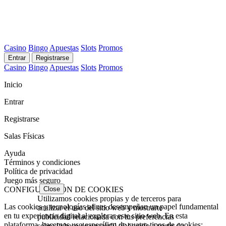
Casino
Bingo
Apuestas
Slots
Promos
Entrar
Registrarse
Casino
Bingo
Apuestas
Slots
Promos
Inicio
Entrar
Registrarse
Salas Físicas
Ayuda
Términos y condiciones
Política de privacidad
Juego más seguro
CONFIGURACIÓN DE COOKIES
Close
Utilizamos cookies propias y de terceros para
Las cookies y tecnologías afines desempeñan un papel fundamental
analizar el uso del sitio web y mostrarte
en tu experiencia digital al explorar este sitio web. En esta
publicidad relacionada con tus preferencias
plataforma, hacemos uso específico de cuatro tipos de cookies:
sobre la base de un perfil elaborado a partir de