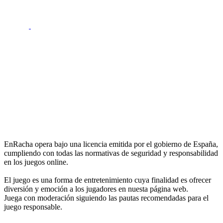
EnRacha opera bajo una licencia emitida por el gobierno de España,
cumpliendo con todas las normativas de seguridad y responsabilidad
en los juegos online.
El juego es una forma de entretenimiento cuya finalidad es ofrecer
diversión y emoción a los jugadores en nuesta página web.
Juega con moderación siguiendo las pautas recomendadas para el
juego responsable.