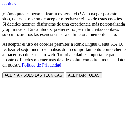
cookies
¿Cómo puedes personalizar tu experiencia? Al navegar por este
sitio, tienes la opción de aceptar o rechazar el uso de estas cookies.
Si decides aceptar, disfrutarás de una experiencia más personalizada
y optimizada. En cambio, si prefieres no permitir ciertas cookies,
solo utilizaremos las esenciales para el funcionamiento del sitio.
Al aceptar el uso de cookies permites a Rank Digital Ceuta S.A.U.
realizar el seguimiento y análisis de tu comportamiento como cliente
al hacer uso de este sitio web. Tu privacidad es importante para
nosotros. Puedes obtener más detalles sobre cómo tratamos tus datos
en nuestra
Política de Privacidad
ACEPTAR SÓLO LAS TÉCNICAS
ACEPTAR TODAS