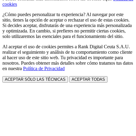
cookies
¿Cómo puedes personalizar tu experiencia? Al navegar por este
sitio, tienes la opción de aceptar o rechazar el uso de estas cookies.
Si decides aceptar, disfrutarás de una experiencia más personalizada
y optimizada. En cambio, si prefieres no permitir ciertas cookies,
solo utilizaremos las esenciales para el funcionamiento del sitio.
Al aceptar el uso de cookies permites a Rank Digital Ceuta S.A.U.
realizar el seguimiento y análisis de tu comportamiento como cliente
al hacer uso de este sitio web. Tu privacidad es importante para
nosotros. Puedes obtener más detalles sobre cómo tratamos tus datos
en nuestra
Política de Privacidad
ACEPTAR SÓLO LAS TÉCNICAS
ACEPTAR TODAS