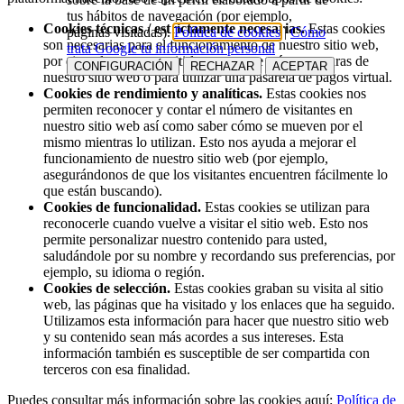
tus hábitos de navegación (por ejemplo,
Cookies técnicas / estrictamente necesarias.
Estas cookies
páginas visitadas).
Política de cookies
|
Cómo
son necesarias para el funcionamiento de nuestro sitio web,
trata Google tu información personal
por ejemplo, para permitirle conectarse a áreas seguras de
CONFIGURACIÓN
RECHAZAR
ACEPTAR
nuestro sitio web o para utilizar una pasarela de pagos virtual.
Cookies de rendimiento y analíticas.
Estas cookies nos
permiten reconocer y contar el número de visitantes en
nuestro sitio web así como saber cómo se mueven por el
mismo mientras lo utilizan. Esto nos ayuda a mejorar el
funcionamiento de nuestro sitio web (por ejemplo,
asegurándonos de que los visitantes encuentren fácilmente lo
que están buscando).
Cookies de funcionalidad.
Estas cookies se utilizan para
reconocerle cuando vuelve a visitar el sitio web. Esto nos
permite personalizar nuestro contenido para usted,
saludándole por su nombre y recordando sus preferencias, por
ejemplo, su idioma o región.
Cookies de selección.
Estas cookies graban su visita al sitio
web, las páginas que ha visitado y los enlaces que ha seguido.
Utilizamos esta información para hacer que nuestro sitio web
y su contenido sean más acordes a sus intereses. Esta
información también es susceptible de ser compartida con
terceros con esa finalidad.
Puedes consultar más información sobre las cookies aquí:
Política de