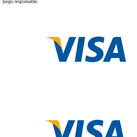
juego responsable.