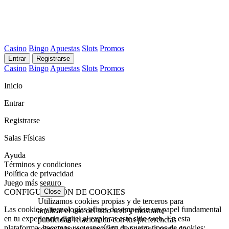
Casino
Bingo
Apuestas
Slots
Promos
Entrar
Registrarse
Casino
Bingo
Apuestas
Slots
Promos
Inicio
Entrar
Registrarse
Salas Físicas
Ayuda
Términos y condiciones
Política de privacidad
Juego más seguro
CONFIGURACIÓN DE COOKIES
Close
Utilizamos cookies propias y de terceros para
Las cookies y tecnologías afines desempeñan un papel fundamental
analizar el uso del sitio web y mostrarte
en tu experiencia digital al explorar este sitio web. En esta
publicidad relacionada con tus preferencias
plataforma, hacemos uso específico de cuatro tipos de cookies:
sobre la base de un perfil elaborado a partir de