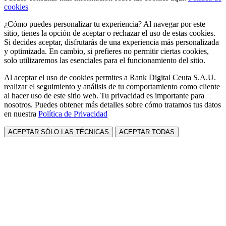
cookies
¿Cómo puedes personalizar tu experiencia? Al navegar por este
sitio, tienes la opción de aceptar o rechazar el uso de estas cookies.
Si decides aceptar, disfrutarás de una experiencia más personalizada
y optimizada. En cambio, si prefieres no permitir ciertas cookies,
solo utilizaremos las esenciales para el funcionamiento del sitio.
Al aceptar el uso de cookies permites a Rank Digital Ceuta S.A.U.
realizar el seguimiento y análisis de tu comportamiento como cliente
al hacer uso de este sitio web. Tu privacidad es importante para
nosotros. Puedes obtener más detalles sobre cómo tratamos tus datos
en nuestra
Política de Privacidad
ACEPTAR SÓLO LAS TÉCNICAS
ACEPTAR TODAS