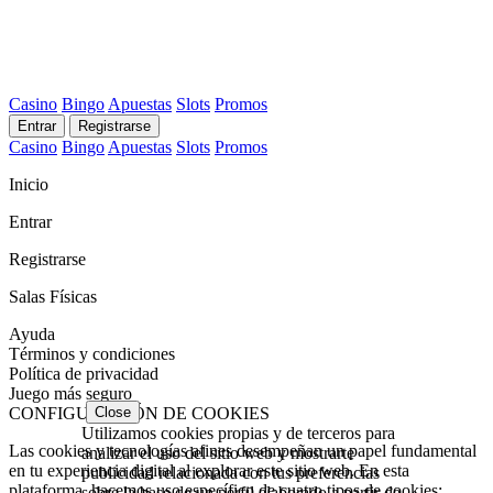
Casino
Bingo
Apuestas
Slots
Promos
Entrar
Registrarse
Casino
Bingo
Apuestas
Slots
Promos
Inicio
Entrar
Registrarse
Salas Físicas
Ayuda
Términos y condiciones
Política de privacidad
Juego más seguro
CONFIGURACIÓN DE COOKIES
Close
Utilizamos cookies propias y de terceros para
Las cookies y tecnologías afines desempeñan un papel fundamental
analizar el uso del sitio web y mostrarte
en tu experiencia digital al explorar este sitio web. En esta
publicidad relacionada con tus preferencias
plataforma, hacemos uso específico de cuatro tipos de cookies:
sobre la base de un perfil elaborado a partir de