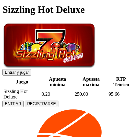
Sizzling Hot Deluxe
Entrar y jugar
Apuesta
Apuesta
RTP
Juego
mínima
máxima
Teórico
Sizzling Hot
0.20
250.00
95.66
Deluxe
ENTRAR
REGISTRARSE