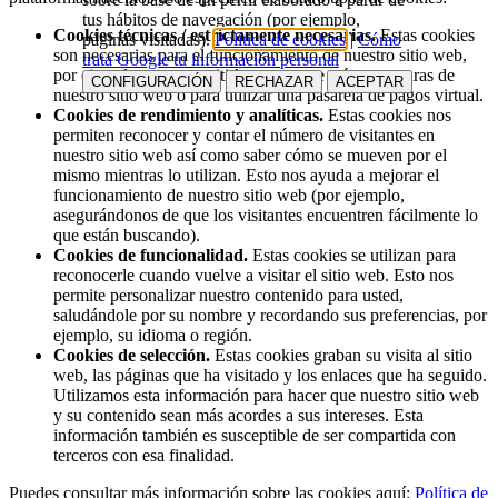
tus hábitos de navegación (por ejemplo,
Cookies técnicas / estrictamente necesarias.
Estas cookies
páginas visitadas).
Política de cookies
|
Cómo
son necesarias para el funcionamiento de nuestro sitio web,
trata Google tu información personal
por ejemplo, para permitirle conectarse a áreas seguras de
CONFIGURACIÓN
RECHAZAR
ACEPTAR
nuestro sitio web o para utilizar una pasarela de pagos virtual.
Cookies de rendimiento y analíticas.
Estas cookies nos
permiten reconocer y contar el número de visitantes en
nuestro sitio web así como saber cómo se mueven por el
mismo mientras lo utilizan. Esto nos ayuda a mejorar el
funcionamiento de nuestro sitio web (por ejemplo,
asegurándonos de que los visitantes encuentren fácilmente lo
que están buscando).
Cookies de funcionalidad.
Estas cookies se utilizan para
reconocerle cuando vuelve a visitar el sitio web. Esto nos
permite personalizar nuestro contenido para usted,
saludándole por su nombre y recordando sus preferencias, por
ejemplo, su idioma o región.
Cookies de selección.
Estas cookies graban su visita al sitio
web, las páginas que ha visitado y los enlaces que ha seguido.
Utilizamos esta información para hacer que nuestro sitio web
y su contenido sean más acordes a sus intereses. Esta
información también es susceptible de ser compartida con
terceros con esa finalidad.
Puedes consultar más información sobre las cookies aquí:
Política de