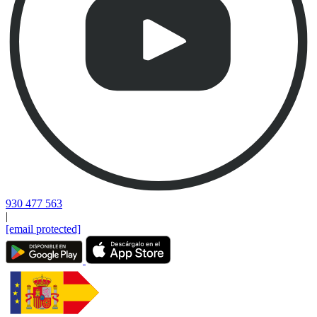
930 477 563
|
[email protected]