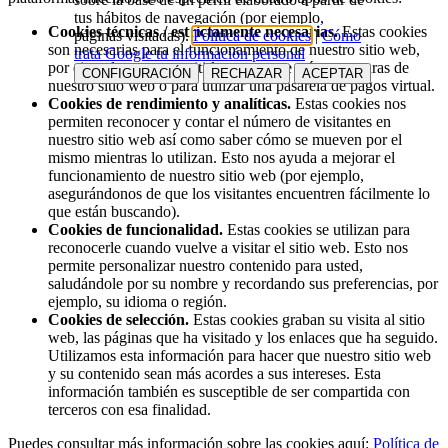
tus hábitos de navegación (por ejemplo,
Cookies técnicas / estrictamente necesarias.
Estas cookies
páginas visitadas).
Política de cookies
|
Cómo
son necesarias para el funcionamiento de nuestro sitio web,
trata Google tu información personal
por ejemplo, para permitirle conectarse a áreas seguras de
CONFIGURACIÓN
RECHAZAR
ACEPTAR
nuestro sitio web o para utilizar una pasarela de pagos virtual.
Cookies de rendimiento y analíticas.
Estas cookies nos
permiten reconocer y contar el número de visitantes en
nuestro sitio web así como saber cómo se mueven por el
mismo mientras lo utilizan. Esto nos ayuda a mejorar el
funcionamiento de nuestro sitio web (por ejemplo,
asegurándonos de que los visitantes encuentren fácilmente lo
que están buscando).
Cookies de funcionalidad.
Estas cookies se utilizan para
reconocerle cuando vuelve a visitar el sitio web. Esto nos
permite personalizar nuestro contenido para usted,
saludándole por su nombre y recordando sus preferencias, por
ejemplo, su idioma o región.
Cookies de selección.
Estas cookies graban su visita al sitio
web, las páginas que ha visitado y los enlaces que ha seguido.
Utilizamos esta información para hacer que nuestro sitio web
y su contenido sean más acordes a sus intereses. Esta
información también es susceptible de ser compartida con
terceros con esa finalidad.
Puedes consultar más información sobre las cookies aquí:
Política de