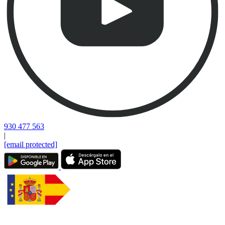
930 477 563
|
[email protected]