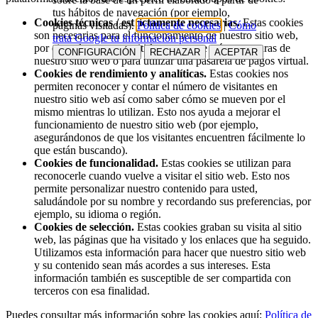
tus hábitos de navegación (por ejemplo,
Cookies técnicas / estrictamente necesarias.
Estas cookies
páginas visitadas).
Política de cookies
|
Cómo
son necesarias para el funcionamiento de nuestro sitio web,
trata Google tu información personal
por ejemplo, para permitirle conectarse a áreas seguras de
CONFIGURACIÓN
RECHAZAR
ACEPTAR
nuestro sitio web o para utilizar una pasarela de pagos virtual.
Cookies de rendimiento y analíticas.
Estas cookies nos
permiten reconocer y contar el número de visitantes en
nuestro sitio web así como saber cómo se mueven por el
mismo mientras lo utilizan. Esto nos ayuda a mejorar el
funcionamiento de nuestro sitio web (por ejemplo,
asegurándonos de que los visitantes encuentren fácilmente lo
que están buscando).
Cookies de funcionalidad.
Estas cookies se utilizan para
reconocerle cuando vuelve a visitar el sitio web. Esto nos
permite personalizar nuestro contenido para usted,
saludándole por su nombre y recordando sus preferencias, por
ejemplo, su idioma o región.
Cookies de selección.
Estas cookies graban su visita al sitio
web, las páginas que ha visitado y los enlaces que ha seguido.
Utilizamos esta información para hacer que nuestro sitio web
y su contenido sean más acordes a sus intereses. Esta
información también es susceptible de ser compartida con
terceros con esa finalidad.
Puedes consultar más información sobre las cookies aquí:
Política de