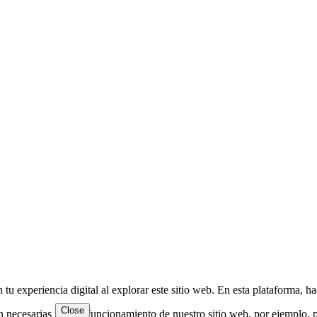
u experiencia digital al explorar este sitio web. En esta plataforma, h
Close
 necesarias para el funcionamiento de nuestro sitio web, por ejemplo, pa