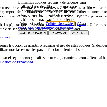
Utilizamos cookies propias y de terceros para
analizar el uso del sitio web y mostrarte
en reconocer y contar el número de visitantes en nuestro sitio web así
publicidad relacionada con tus preferencias
r ejemplo, asegurándonos de que los visitantes encuentren fácilmente l
sobre la base de un perfil elaborado a partir de
nocerle cuando vuelve a visitar el sitio web. Esto nos permite personali
tus hábitos de navegación (por ejemplo,
páginas visitadas).
Política de cookies
|
Cómo
eb, las páginas que ha visitado y los enlaces que ha seguido. Utilizamo
trata Google tu información personal
tible de ser compartida con terceros con esa finalidad.
CONFIGURACIÓN
RECHAZAR
ACEPTAR
cookies
ienes la opción de aceptar o rechazar el uso de estas cookies. Si decide
ilizaremos las esenciales para el funcionamiento del sitio.
lizar el seguimiento y análisis de tu comportamiento como cliente al hac
a
Política de Privacidad