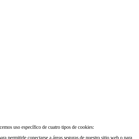
acemos uso específico de cuatro tipos de cookies:
ra permitirle conectarse a áreas seguras de nuestro sitio web o para