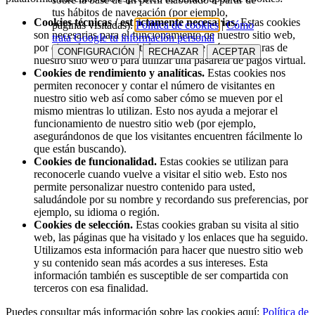
tus hábitos de navegación (por ejemplo,
Cookies técnicas / estrictamente necesarias.
Estas cookies
páginas visitadas).
Política de cookies
|
Cómo
son necesarias para el funcionamiento de nuestro sitio web,
trata Google tu información personal
por ejemplo, para permitirle conectarse a áreas seguras de
CONFIGURACIÓN
RECHAZAR
ACEPTAR
nuestro sitio web o para utilizar una pasarela de pagos virtual.
Cookies de rendimiento y analíticas.
Estas cookies nos
permiten reconocer y contar el número de visitantes en
nuestro sitio web así como saber cómo se mueven por el
mismo mientras lo utilizan. Esto nos ayuda a mejorar el
funcionamiento de nuestro sitio web (por ejemplo,
asegurándonos de que los visitantes encuentren fácilmente lo
que están buscando).
Cookies de funcionalidad.
Estas cookies se utilizan para
reconocerle cuando vuelve a visitar el sitio web. Esto nos
permite personalizar nuestro contenido para usted,
saludándole por su nombre y recordando sus preferencias, por
ejemplo, su idioma o región.
Cookies de selección.
Estas cookies graban su visita al sitio
web, las páginas que ha visitado y los enlaces que ha seguido.
Utilizamos esta información para hacer que nuestro sitio web
y su contenido sean más acordes a sus intereses. Esta
información también es susceptible de ser compartida con
terceros con esa finalidad.
Puedes consultar más información sobre las cookies aquí:
Política de