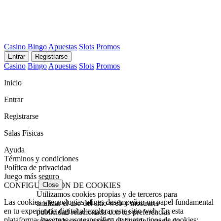
Casino
Bingo
Apuestas
Slots
Promos
Entrar
Registrarse
Casino
Bingo
Apuestas
Slots
Promos
Inicio
Entrar
Registrarse
Salas Físicas
Ayuda
Términos y condiciones
Política de privacidad
Juego más seguro
CONFIGURACIÓN DE COOKIES
Close
Utilizamos cookies propias y de terceros para
Las cookies y tecnologías afines desempeñan un papel fundamental
analizar el uso del sitio web y mostrarte
en tu experiencia digital al explorar este sitio web. En esta
publicidad relacionada con tus preferencias
plataforma, hacemos uso específico de cuatro tipos de cookies:
sobre la base de un perfil elaborado a partir de