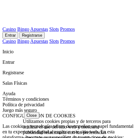
Casino
Bingo
Apuestas
Slots
Promos
Entrar
Registrarse
Casino
Bingo
Apuestas
Slots
Promos
Inicio
Entrar
Registrarse
Salas Físicas
Ayuda
Términos y condiciones
Política de privacidad
Juego más seguro
CONFIGURACIÓN DE COOKIES
Close
Utilizamos cookies propias y de terceros para
Las cookies y tecnologías afines desempeñan un papel fundamental
analizar el uso del sitio web y mostrarte
en tu experiencia digital al explorar este sitio web. En esta
publicidad relacionada con tus preferencias
plataforma, hacemos uso específico de cuatro tipos de cookies:
sobre la base de un perfil elaborado a partir de