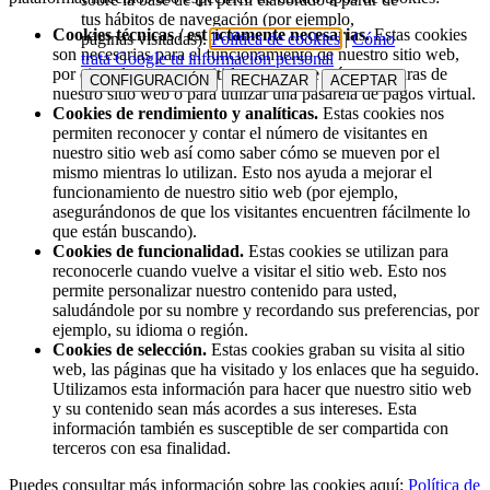
tus hábitos de navegación (por ejemplo,
Cookies técnicas / estrictamente necesarias.
Estas cookies
páginas visitadas).
Política de cookies
|
Cómo
son necesarias para el funcionamiento de nuestro sitio web,
trata Google tu información personal
por ejemplo, para permitirle conectarse a áreas seguras de
CONFIGURACIÓN
RECHAZAR
ACEPTAR
nuestro sitio web o para utilizar una pasarela de pagos virtual.
Cookies de rendimiento y analíticas.
Estas cookies nos
permiten reconocer y contar el número de visitantes en
nuestro sitio web así como saber cómo se mueven por el
mismo mientras lo utilizan. Esto nos ayuda a mejorar el
funcionamiento de nuestro sitio web (por ejemplo,
asegurándonos de que los visitantes encuentren fácilmente lo
que están buscando).
Cookies de funcionalidad.
Estas cookies se utilizan para
reconocerle cuando vuelve a visitar el sitio web. Esto nos
permite personalizar nuestro contenido para usted,
saludándole por su nombre y recordando sus preferencias, por
ejemplo, su idioma o región.
Cookies de selección.
Estas cookies graban su visita al sitio
web, las páginas que ha visitado y los enlaces que ha seguido.
Utilizamos esta información para hacer que nuestro sitio web
y su contenido sean más acordes a sus intereses. Esta
información también es susceptible de ser compartida con
terceros con esa finalidad.
Puedes consultar más información sobre las cookies aquí:
Política de