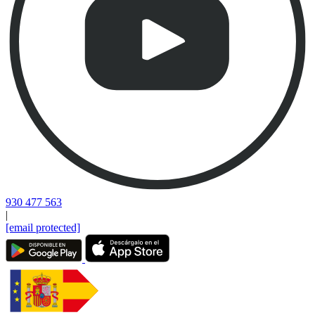
930 477 563
|
[email protected]