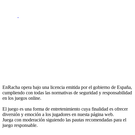
EnRacha opera bajo una licencia emitida por el gobierno de España,
cumpliendo con todas las normativas de seguridad y responsabilidad
en los juegos online.
El juego es una forma de entretenimiento cuya finalidad es ofrecer
diversión y emoción a los jugadores en nuesta página web.
Juega con moderación siguiendo las pautas recomendadas para el
juego responsable.