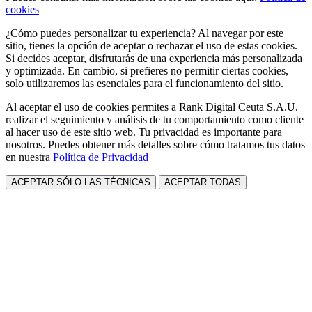
cookies
¿Cómo puedes personalizar tu experiencia? Al navegar por este
sitio, tienes la opción de aceptar o rechazar el uso de estas cookies.
Si decides aceptar, disfrutarás de una experiencia más personalizada
y optimizada. En cambio, si prefieres no permitir ciertas cookies,
solo utilizaremos las esenciales para el funcionamiento del sitio.
Al aceptar el uso de cookies permites a Rank Digital Ceuta S.A.U.
realizar el seguimiento y análisis de tu comportamiento como cliente
al hacer uso de este sitio web. Tu privacidad es importante para
nosotros. Puedes obtener más detalles sobre cómo tratamos tus datos
en nuestra
Política de Privacidad
ACEPTAR SÓLO LAS TÉCNICAS
ACEPTAR TODAS